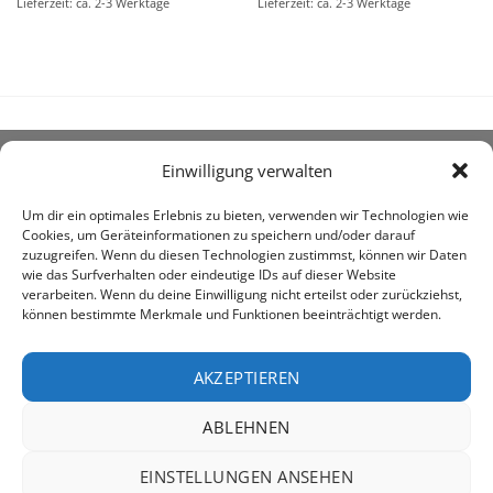
Lieferzeit: ca. 2-3 Werktage
Lieferzeit: ca. 2-3 Werktage
Einwilligung verwalten
ÜBER UNS
Um dir ein optimales Erlebnis zu bieten, verwenden wir Technologien wie
Cookies, um Geräteinformationen zu speichern und/oder darauf
zuzugreifen. Wenn du diesen Technologien zustimmst, können wir Daten
wie das Surfverhalten oder eindeutige IDs auf dieser Website
verarbeiten. Wenn du deine Einwilligung nicht erteilst oder zurückziehst,
können bestimmte Merkmale und Funktionen beeinträchtigt werden.
awe ist heute auf vielen Höfen die 1. Adresse, wenn es
um den Kauf landwirtschaftlicher Bedarfsartikel geht.
AKZEPTIEREN
ABLEHNEN
PayPal
Rechung
EINSTELLUNGEN ANSEHEN