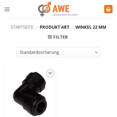
Zum
Inhalt
springen
STARTSEITE
/
PRODUKT ART
/
WINKEL 22 MM
FILTER
Zu den
Favoriten
hinzufügen