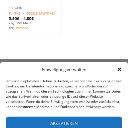
SCHWEIN
Winkel / Reduzierwinkel
3,50
€
–
4,80
€
Zzgl. 19% MwSt.
zzgl.
Versand
Einwilligung verwalten
ÜBER UNS
Um dir ein optimales Erlebnis zu bieten, verwenden wir Technologien wie
Cookies, um Geräteinformationen zu speichern und/oder darauf
zuzugreifen. Wenn du diesen Technologien zustimmst, können wir Daten
wie das Surfverhalten oder eindeutige IDs auf dieser Website
verarbeiten. Wenn du deine Einwilligung nicht erteilst oder zurückziehst,
können bestimmte Merkmale und Funktionen beeinträchtigt werden.
awe ist heute auf vielen Höfen die 1. Adresse, wenn es
um den Kauf landwirtschaftlicher Bedarfsartikel geht.
AKZEPTIEREN