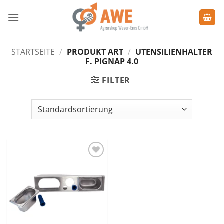
Zum
Inhalt
springen
STARTSEITE
/
PRODUKT ART
/
UTENSILIENHALTER
F. PIGNAP 4.0
FILTER
Zu den
Favoriten
hinzufügen