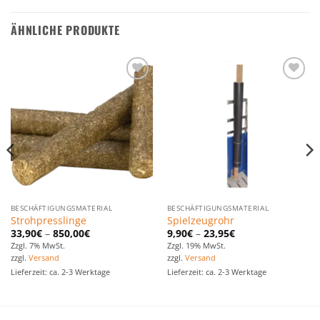
ÄHNLICHE PRODUKTE
Zu den
Zu den
Favoriten
Favoriten
hinzufügen
hinzufügen
BESCHÄFTIGUNGSMATERIAL
BESCHÄFTIGUNGSMATERIAL
Strohpresslinge
Spielzeugrohr
33,90
€
–
850,00
€
9,90
€
–
23,95
€
Zzgl. 7% MwSt.
Zzgl. 19% MwSt.
zzgl.
Versand
zzgl.
Versand
Lieferzeit: ca. 2-3 Werktage
Lieferzeit: ca. 2-3 Werktage