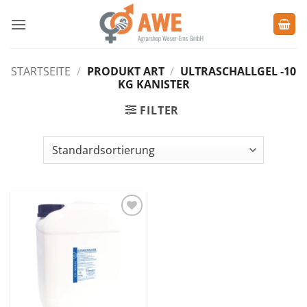
Zum
Inhalt
springen
STARTSEITE
/
PRODUKT ART
/
ULTRASCHALLGEL -10
KG KANISTER
FILTER
Zu den
Favoriten
hinzufügen