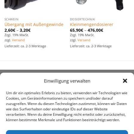
SCHWEIN
DOSIERTECHNIK
Übergang mit Außengewinde
Kleinmengendosierer
2,60
€
–
3,20
€
65,90
€
–
476,00
€
Zzgl. 19% MwSt.
Zzgl. 19% MwSt.
zzgl.
Versand
zzgl.
Versand
Lieferzeit: ca. 2-3 Werktage
Lieferzeit: ca. 2-3 Werktage
Einwilligung verwalten
ÜBER UNS
Um dir ein optimales Erlebnis zu bieten, verwenden wir Technologien wie
Cookies, um Geräteinformationen zu speichern und/oder darauf
zuzugreifen. Wenn du diesen Technologien zustimmst, können wir Daten
wie das Surfverhalten oder eindeutige IDs auf dieser Website
verarbeiten. Wenn du deine Einwilligung nicht erteilst oder zurückziehst,
können bestimmte Merkmale und Funktionen beeinträchtigt werden.
awe ist heute auf vielen Höfen die 1. Adresse, wenn es
um den Kauf landwirtschaftlicher Bedarfsartikel geht.