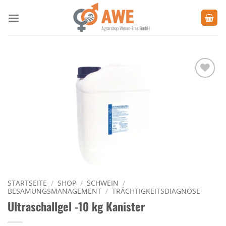
Zum
Inhalt
springen
Zu den
Favoriten
hinzufügen
STARTSEITE
/
SHOP
/
SCHWEIN
/
BESAMUNGSMANAGEMENT
/
TRÄCHTIGKEITSDIAGNOSE
Ultraschallgel -10 kg Kanister