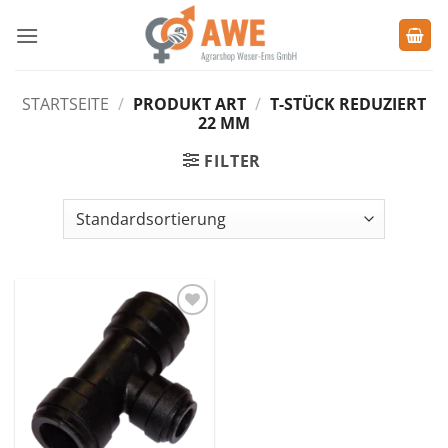
Zum
Inhalt
springen
STARTSEITE
/
PRODUKT ART
/
T-STÜCK REDUZIERT
22 MM
FILTER
Zu den
Favoriten
hinzufügen