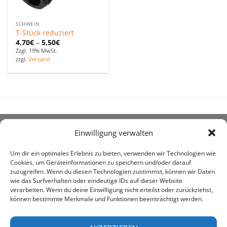
SCHWEIN
T-Stück reduziert
4,70
€
–
5,50
€
Zzgl. 19% MwSt.
zzgl.
Versand
Einwilligung verwalten
ÜBER UNS
Um dir ein optimales Erlebnis zu bieten, verwenden wir Technologien wie
Cookies, um Geräteinformationen zu speichern und/oder darauf
zuzugreifen. Wenn du diesen Technologien zustimmst, können wir Daten
wie das Surfverhalten oder eindeutige IDs auf dieser Website
verarbeiten. Wenn du deine Einwilligung nicht erteilst oder zurückziehst,
können bestimmte Merkmale und Funktionen beeinträchtigt werden.
awe ist heute auf vielen Höfen die 1. Adresse, wenn es
um den Kauf landwirtschaftlicher Bedarfsartikel geht.