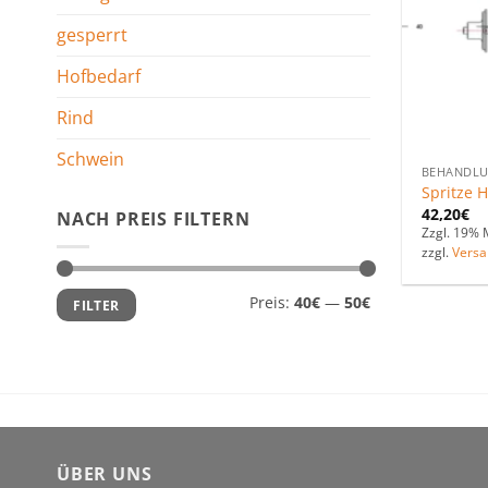
gesperrt
Hofbedarf
Rind
Schwein
BEHANDL
Spritze 
42,20
€
NACH PREIS FILTERN
Zzgl. 19% 
zzgl.
Versa
Min.
Max.
Preis:
40€
—
50€
FILTER
Preis
Preis
ÜBER UNS