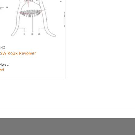
UNG
HSW Roux-Revolver
MwSt.
nd