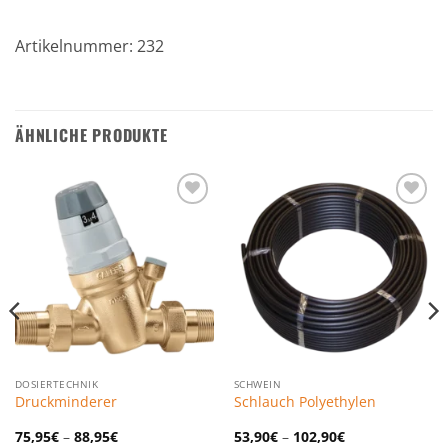
Artikelnummer: 232
ÄHNLICHE PRODUKTE
Zu den
Zu den
Favoriten
Favoriten
hinzufügen
hinzufügen
DOSIERTECHNIK
SCHWEIN
Druckminderer
Schlauch Polyethylen
75,95
€
–
88,95
€
53,90
€
–
102,90
€