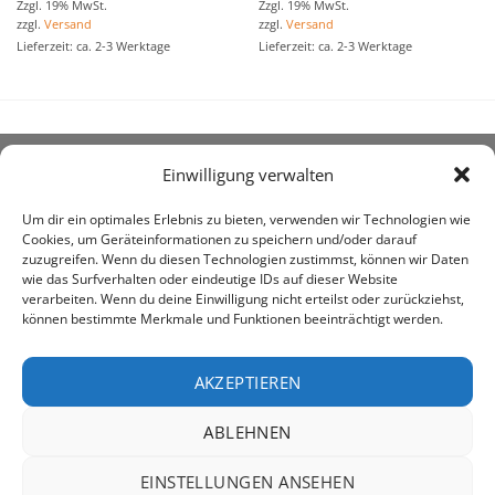
Zzgl. 19% MwSt.
Zzgl. 19% MwSt.
zzgl.
Versand
zzgl.
Versand
Lieferzeit: ca. 2-3 Werktage
Lieferzeit: ca. 2-3 Werktage
Einwilligung verwalten
ÜBER UNS
Um dir ein optimales Erlebnis zu bieten, verwenden wir Technologien wie
Cookies, um Geräteinformationen zu speichern und/oder darauf
zuzugreifen. Wenn du diesen Technologien zustimmst, können wir Daten
wie das Surfverhalten oder eindeutige IDs auf dieser Website
verarbeiten. Wenn du deine Einwilligung nicht erteilst oder zurückziehst,
können bestimmte Merkmale und Funktionen beeinträchtigt werden.
awe ist heute auf vielen Höfen die 1. Adresse, wenn es
um den Kauf landwirtschaftlicher Bedarfsartikel geht.
AKZEPTIEREN
ABLEHNEN
PayPal
Rechung
EINSTELLUNGEN ANSEHEN