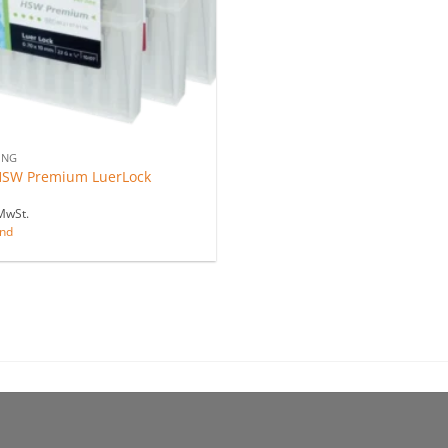
UNG
HSW Premium LuerLock
MwSt.
nd