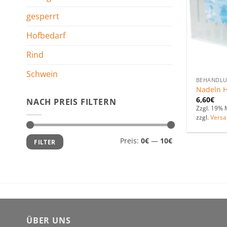
gesperrt
Hofbedarf
Rind
Schwein
BEHANDL
Nadeln 
6,60
€
NACH PREIS FILTERN
Zzgl. 19% 
zzgl.
Versa
Min.
Max.
Preis:
0€
—
10€
FILTER
Preis
Preis
ÜBER UNS