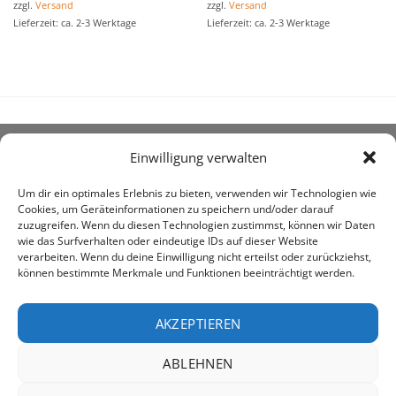
zzgl.
Versand
zzgl.
Versand
Lieferzeit: ca. 2-3 Werktage
Lieferzeit: ca. 2-3 Werktage
Einwilligung verwalten
ÜBER UNS
Um dir ein optimales Erlebnis zu bieten, verwenden wir Technologien wie
Cookies, um Geräteinformationen zu speichern und/oder darauf
zuzugreifen. Wenn du diesen Technologien zustimmst, können wir Daten
wie das Surfverhalten oder eindeutige IDs auf dieser Website
verarbeiten. Wenn du deine Einwilligung nicht erteilst oder zurückziehst,
können bestimmte Merkmale und Funktionen beeinträchtigt werden.
awe ist heute auf vielen Höfen die 1. Adresse, wenn es
um den Kauf landwirtschaftlicher Bedarfsartikel geht.
AKZEPTIEREN
ABLEHNEN
PayPal
Rechung