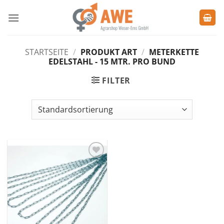
Zum
Inhalt
springen
STARTSEITE
/
PRODUKT ART
/
METERKETTE
EDELSTAHL - 15 MTR. PRO BUND
FILTER
Zu den
Favoriten
hinzufügen