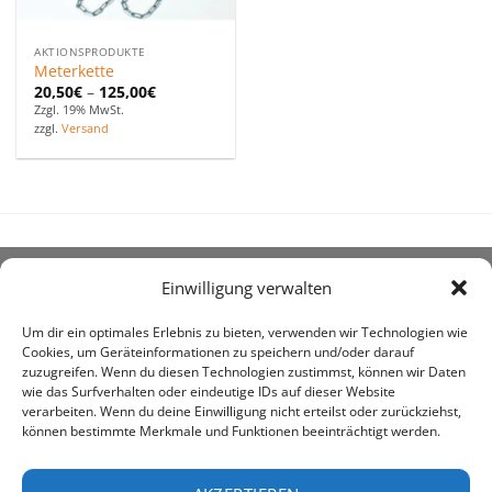
AKTIONSPRODUKTE
Meterkette
20,50
€
–
125,00
€
Zzgl. 19% MwSt.
zzgl.
Versand
Einwilligung verwalten
ÜBER UNS
Um dir ein optimales Erlebnis zu bieten, verwenden wir Technologien wie
Cookies, um Geräteinformationen zu speichern und/oder darauf
zuzugreifen. Wenn du diesen Technologien zustimmst, können wir Daten
wie das Surfverhalten oder eindeutige IDs auf dieser Website
verarbeiten. Wenn du deine Einwilligung nicht erteilst oder zurückziehst,
können bestimmte Merkmale und Funktionen beeinträchtigt werden.
awe ist heute auf vielen Höfen die 1. Adresse, wenn es
um den Kauf landwirtschaftlicher Bedarfsartikel geht.