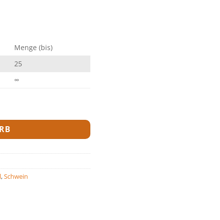
Menge (bis)
25
∞
RB
l
,
Schwein