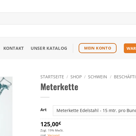
KONTAKT
UNSER KATALOG
MEIN KONTO
WAR
STARTSEITE
/
SHOP
/
SCHWEIN
/
BESCHÄFT
Meterkette
Zu den
Favoriten
hinzufügen
Art
125,00
€
Zzgl. 19% MwSt.
zzgl.
Versand