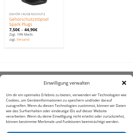
GEHÖR-/AUGENSCHUTZ
Gehörschutzstöpsel
Spark Plugs
7,50
€
–
44,90
€
Zzgl. 19% MwSt.
zzgl.
Versand
Einwilligung verwalten
ÜBER UNS
Um dir ein optimales Erlebnis zu bieten, verwenden wir Technologien wie
Cookies, um Geräteinformationen zu speichern und/oder darauf
zuzugreifen. Wenn du diesen Technologien zustimmst, können wir Daten
wie das Surfverhalten oder eindeutige IDs auf dieser Website
verarbeiten. Wenn du deine Einwilligung nicht erteilst oder zurückziehst,
können bestimmte Merkmale und Funktionen beeinträchtigt werden.
awe ist heute auf vielen Höfen die 1. Adresse, wenn es