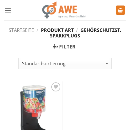
Zum
Inhalt
springen
STARTSEITE
/
PRODUKT ART
/
GEHÖRSCHUTZST.
SPARKPLUGS
FILTER
Zu den
Favoriten
hinzufügen