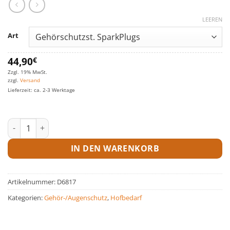
LEEREN
Art
44,90
€
Zzgl. 19% MwSt.
zzgl.
Versand
Lieferzeit: ca. 2-3 Werktage
Gehörschutzstöpsel Spark Plugs Menge
IN DEN WARENKORB
Artikelnummer:
D6817
Kategorien:
Gehör-/Augenschutz
,
Hofbedarf