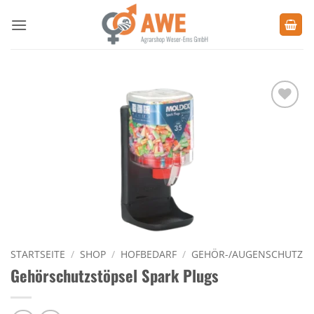
Zum
Inhalt
springen
Zu den
Favoriten
hinzufügen
STARTSEITE
/
SHOP
/
HOFBEDARF
/
GEHÖR-/AUGENSCHUTZ
Gehörschutzstöpsel Spark Plugs