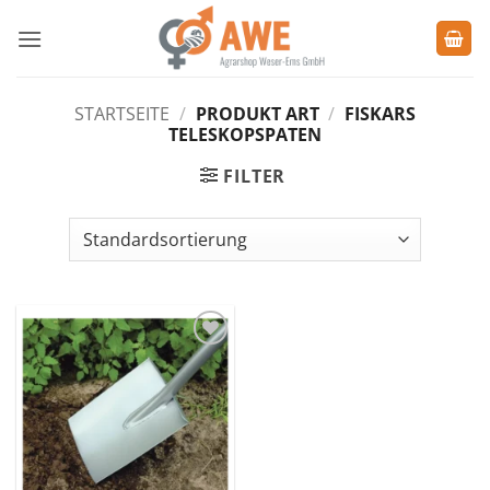
Zum
Inhalt
springen
STARTSEITE
/
PRODUKT ART
/
FISKARS
TELESKOPSPATEN
FILTER
Zu den
Favoriten
hinzufügen