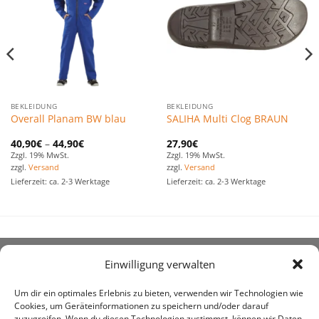
hinzufügen
hinzufügen
BEKLEIDUNG
BEKLEIDUNG
Overall Planam BW blau
SALIHA Multi Clog BRAUN
40,90
€
–
44,90
€
27,90
€
Zzgl. 19% MwSt.
Zzgl. 19% MwSt.
zzgl.
Versand
zzgl.
Versand
Lieferzeit: ca. 2-3 Werktage
Lieferzeit: ca. 2-3 Werktage
Einwilligung verwalten
ÜBER UNS
Um dir ein optimales Erlebnis zu bieten, verwenden wir Technologien wie
Cookies, um Geräteinformationen zu speichern und/oder darauf
zuzugreifen. Wenn du diesen Technologien zustimmst, können wir Daten