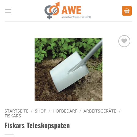
Zum
Inhalt
springen
Zu den
Favoriten
hinzufügen
STARTSEITE
/
SHOP
/
HOFBEDARF
/
ARBEITSGERÄTE
/
FISKARS
Fiskars Teleskopspaten