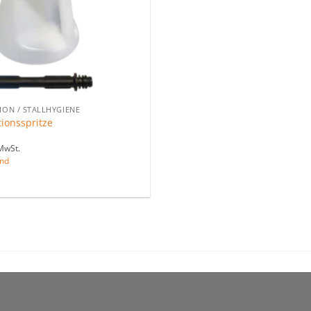
ION / STALLHYGIENE
tionsspritze
MwSt.
nd