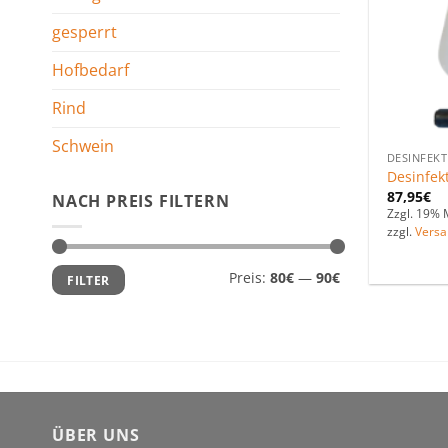
gesperrt
Hofbedarf
Rind
Schwein
DESINFEKT
Desinfek
87,95
€
NACH PREIS FILTERN
Zzgl. 19% 
zzgl.
Versa
Min.
Max.
Preis:
80€
—
90€
FILTER
Preis
Preis
ÜBER UNS