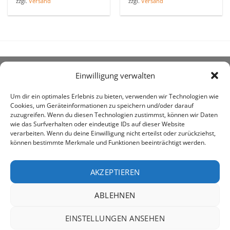
zzgl.
Versand
zzgl.
Versand
Einwilligung verwalten
ÜBER UNS
Um dir ein optimales Erlebnis zu bieten, verwenden wir Technologien wie
Cookies, um Geräteinformationen zu speichern und/oder darauf
zuzugreifen. Wenn du diesen Technologien zustimmst, können wir Daten
wie das Surfverhalten oder eindeutige IDs auf dieser Website
verarbeiten. Wenn du deine Einwilligung nicht erteilst oder zurückziehst,
können bestimmte Merkmale und Funktionen beeinträchtigt werden.
awe ist heute auf vielen Höfen die 1. Adresse, wenn es
um den Kauf landwirtschaftlicher Bedarfsartikel geht.
AKZEPTIEREN
ABLEHNEN
PayPal
Rechung
EINSTELLUNGEN ANSEHEN