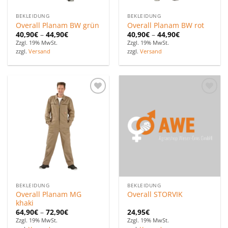
BEKLEIDUNG
BEKLEIDUNG
Overall Planam BW grün
Overall Planam BW rot
40,90
€
–
44,90
€
40,90
€
–
44,90
€
Zzgl. 19% MwSt.
Zzgl. 19% MwSt.
zzgl.
Versand
zzgl.
Versand
Zu den
Zu den
Favoriten
Favoriten
hinzufügen
hinzufügen
BEKLEIDUNG
BEKLEIDUNG
Overall Planam MG
Overall STORVIK
khaki
64,90
€
–
72,90
€
24,95
€
Zzgl. 19% MwSt.
Zzgl. 19% MwSt.