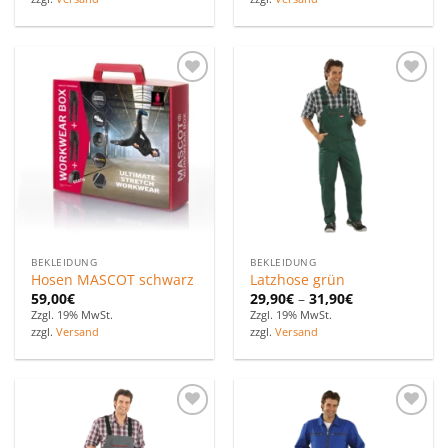
Zu den
Zu den
Favoriten
Favoriten
hinzufügen
hinzufügen
BEKLEIDUNG
BEKLEIDUNG
Hosen MASCOT schwarz
Latzhose grün
59,00
€
29,90
€
–
31,90
€
Zzgl. 19% MwSt.
Zzgl. 19% MwSt.
zzgl.
Versand
zzgl.
Versand
Zu den
Zu den
Favoriten
Favoriten