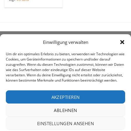
Einwilligung verwalten
ÜBER UNS
Um dir ein optimales Erlebnis zu bieten, verwenden wir Technologien wie
Cookies, um Geräteinformationen zu speichern und/oder darauf
zuzugreifen. Wenn du diesen Technologien zustimmst, können wir Daten
wie das Surfverhalten oder eindeutige IDs auf dieser Website
verarbeiten. Wenn du deine Einwilligung nicht erteilst oder zurückziehst,
können bestimmte Merkmale und Funktionen beeinträchtigt werden.
awe ist heute auf vielen Höfen die 1. Adresse, wenn es
um den Kauf landwirtschaftlicher Bedarfsartikel geht.
AKZEPTIEREN
ABLEHNEN
PayPal
Rechung
EINSTELLUNGEN ANSEHEN
IMPRESSUM
DATENSCHUTZERKLÄRUNG