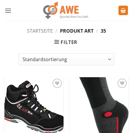
Zum
Inhalt
springen
STARTSEITE
/
PRODUKT ART
/
35
FILTER
Zu den
Zu den
Favoriten
Favoriten
hinzufügen
hinzufügen