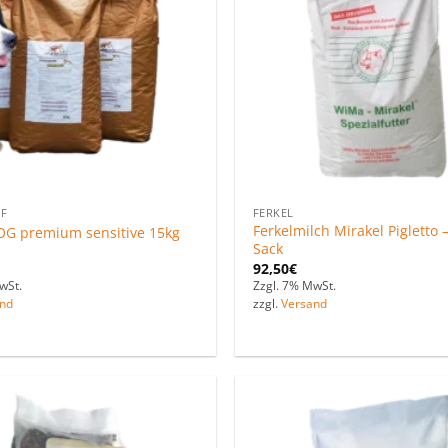
F
FERKEL
Ferkelmilch Mirakel Pigletto 
G premium sensitive 15kg
Sack
92,50
€
wSt.
Zzgl. 7% MwSt.
nd
zzgl.
Versand
Zu den
Favoriten