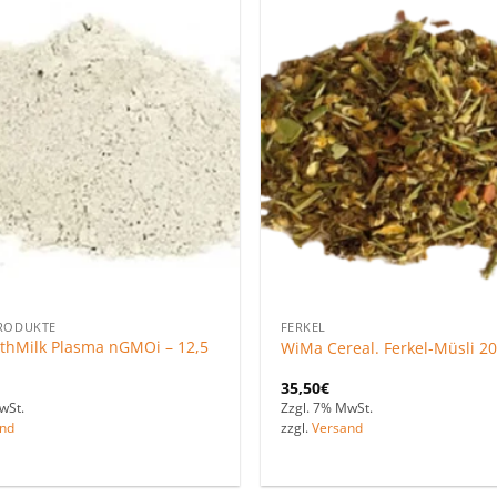
Zu den
Favoriten
hinzufügen
RODUKTE
FERKEL
thMilk Plasma nGMOi – 12,5
WiMa Cereal. Ferkel-Müsli 20
35,50
€
wSt.
Zzgl. 7% MwSt.
nd
zzgl.
Versand