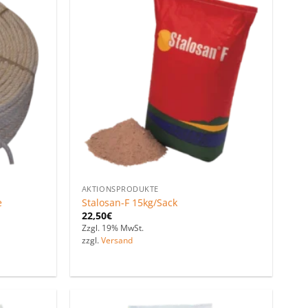
Zu den
Zu den
Favoriten
Favoriten
hinzufügen
hinzufügen
AKTIONSPRODUKTE
e
Stalosan-F 15kg/Sack
22,50
€
Zzgl. 19% MwSt.
zzgl.
Versand