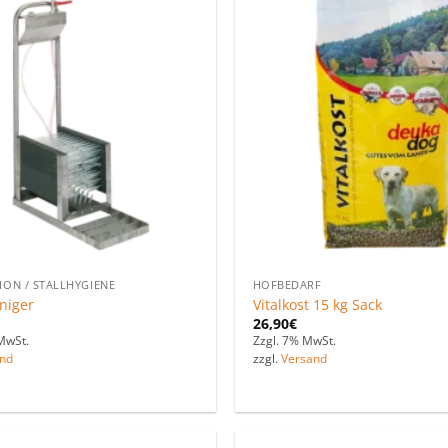
Zu den
Favoriten
hinzufügen
ION / STALLHYGIENE
HOFBEDARF
iniger
Vitalkost 15 kg Sack
26,90
€
MwSt.
Zzgl. 7% MwSt.
nd
zzgl.
Versand