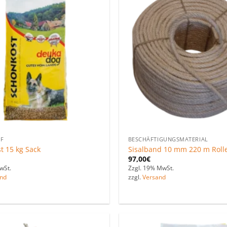
Zu den
Favoriten
hinzufügen
F
BESCHÄFTIGUNGSMATERIAL
t 15 kg Sack
Sisalband 10 mm 220 m Roll
97,00
€
wSt.
Zzgl. 19% MwSt.
nd
zzgl.
Versand