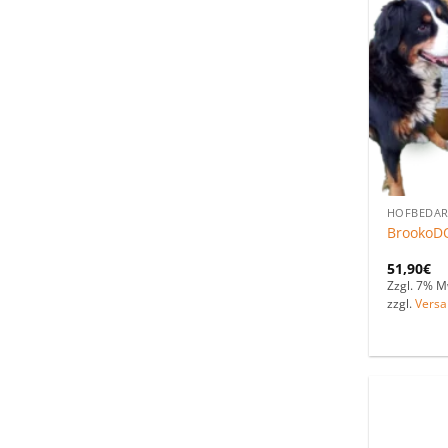
HOFBEDAR
BrookoDO
51,90
€
Zzgl. 7% M
zzgl.
Versa