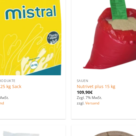
Zu den
Favoriten
hinzufügen
RODUKTE
SAUEN
 25 kg Sack
Nutrivet plus 15 kg
109,90
€
MwSt.
Zzgl. 7% MwSt.
nd
zzgl.
Versand