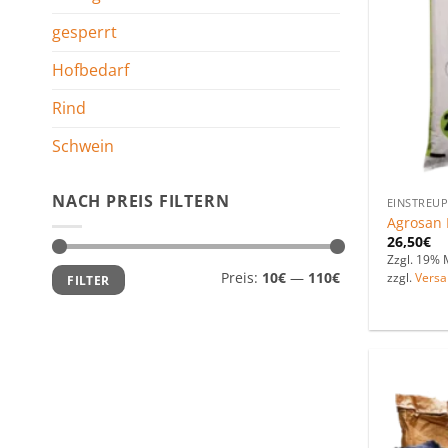
gesperrt
Hofbedarf
Rind
Schwein
NACH PREIS FILTERN
EINSTREU
Agrosan 
26,50
€
Zzgl. 19% 
Min.
Max.
Preis:
10€
—
110€
zzgl.
Versa
FILTER
Preis
Preis