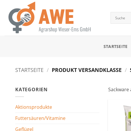
Zum
Inhalt
springen
STARTSEITE
STARTSEITE
/
PRODUKT VERSANDKLASSE
/
KATEGORIEN
Sackware a
Aktionsprodukte
Futtersäuren/Vitamine
Geflügel