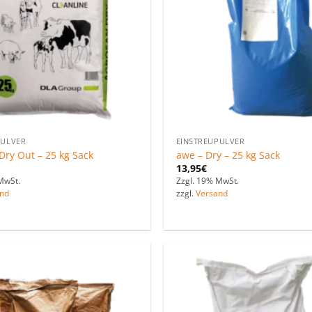
PULVER
EINSTREUPULVER
Dry Out – 25 kg Sack
awe – Dry – 25 kg Sack
13,95
€
MwSt.
Zzgl. 19% MwSt.
nd
zzgl.
Versand
Zu den
Favoriten
hinzufügen