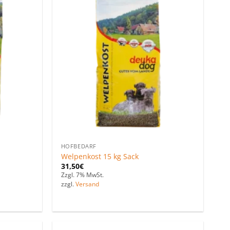
Zu den
Zu den
Favoriten
Favoriten
hinzufügen
hinzufügen
HOFBEDARF
Welpenkost 15 kg Sack
31,50
€
Zzgl. 7% MwSt.
zzgl.
Versand