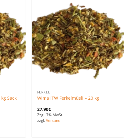
Zu den
Zu den
Favoriten
Favoriten
hinzufügen
hinzufügen
FERKEL
 kg Sack
Wima ITW Ferkelmüsli – 20 kg
27,90
€
Zzgl. 7% MwSt.
zzgl.
Versand