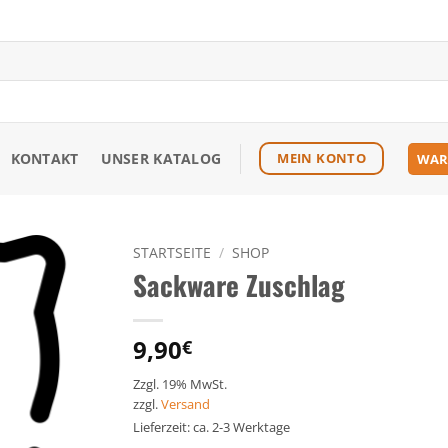
KONTAKT
UNSER KATALOG
MEIN KONTO
WAR
STARTSEITE
/
SHOP
Sackware Zuschlag
Zu den
Favoriten
hinzufügen
9,90
€
Zzgl. 19% MwSt.
zzgl.
Versand
Lieferzeit: ca. 2-3 Werktage