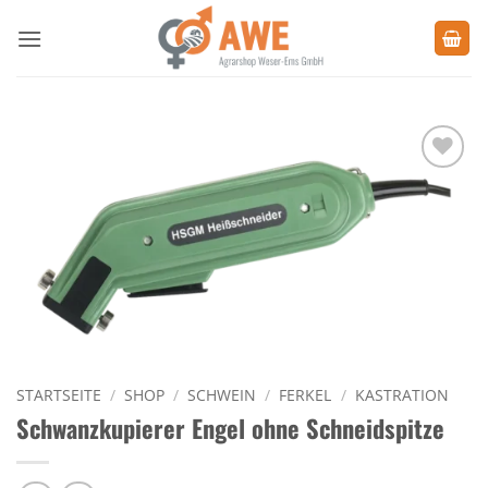
Zum
Inhalt
springen
Zu den
Favoriten
hinzufügen
STARTSEITE
/
SHOP
/
SCHWEIN
/
FERKEL
/
KASTRATION
Schwanzkupierer Engel ohne Schneidspitze