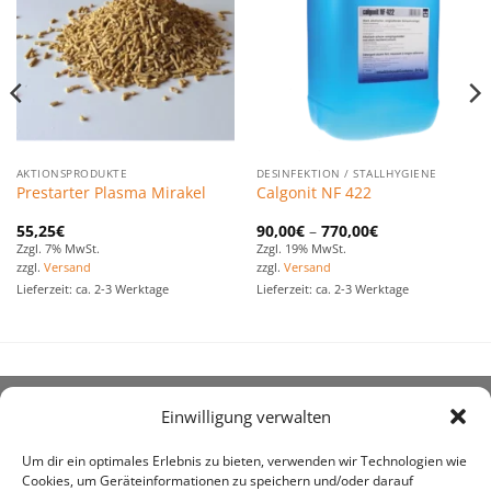
Favoriten
Favoriten
hinzufügen
hinzufügen
AKTIONSPRODUKTE
DESINFEKTION / STALLHYGIENE
Prestarter Plasma Mirakel
Calgonit NF 422
55,25
€
90,00
€
–
770,00
€
Zzgl. 7% MwSt.
Zzgl. 19% MwSt.
zzgl.
Versand
zzgl.
Versand
Lieferzeit: ca. 2-3 Werktage
Lieferzeit: ca. 2-3 Werktage
Einwilligung verwalten
ÜBER UNS
Um dir ein optimales Erlebnis zu bieten, verwenden wir Technologien wie
Cookies, um Geräteinformationen zu speichern und/oder darauf