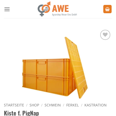
Zum
Inhalt
springen
Zu den
Favoriten
hinzufügen
STARTSEITE
/
SHOP
/
SCHWEIN
/
FERKEL
/
KASTRATION
Kiste f. PigNap