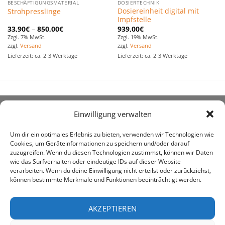
BESCHÄFTIGUNGSMATERIAL
DOSIERTECHNIK
Dosiereinheit digital mit
Strohpresslinge
Impfstelle
33,90
€
–
850,00
€
939,00
€
Zzgl. 7% MwSt.
Zzgl. 19% MwSt.
zzgl.
Versand
zzgl.
Versand
Lieferzeit: ca. 2-3 Werktage
Lieferzeit: ca. 2-3 Werktage
Einwilligung verwalten
ÜBER UNS
Um dir ein optimales Erlebnis zu bieten, verwenden wir Technologien wie
Cookies, um Geräteinformationen zu speichern und/oder darauf
zuzugreifen. Wenn du diesen Technologien zustimmst, können wir Daten
wie das Surfverhalten oder eindeutige IDs auf dieser Website
verarbeiten. Wenn du deine Einwilligung nicht erteilst oder zurückziehst,
können bestimmte Merkmale und Funktionen beeinträchtigt werden.
awe ist heute auf vielen Höfen die 1. Adresse, wenn es
um den Kauf landwirtschaftlicher Bedarfsartikel geht.
AKZEPTIEREN