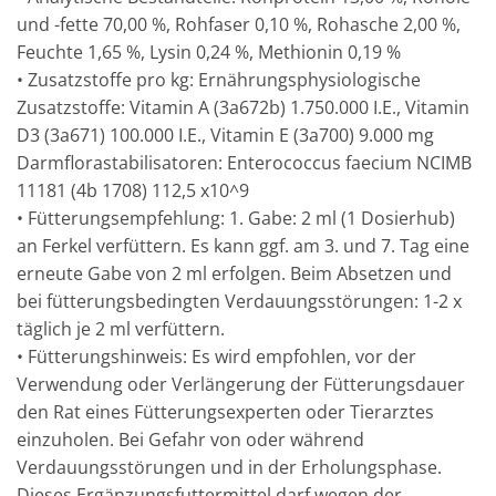
und -fette 70,00 %, Rohfaser 0,10 %, Rohasche 2,00 %,
Feuchte 1,65 %, Lysin 0,24 %, Methionin 0,19 %
• Zusatzstoffe pro kg: Ernährungsphysiologische
Zusatzstoffe: Vitamin A (3a672b) 1.750.000 I.E., Vitamin
D3 (3a671) 100.000 I.E., Vitamin E (3a700) 9.000 mg
Darmflorastabilisatoren: Enterococcus faecium NCIMB
11181 (4b 1708) 112,5 x10^9
• Fütterungsempfehlung: 1. Gabe: 2 ml (1 Dosierhub)
an Ferkel verfüttern. Es kann ggf. am 3. und 7. Tag eine
erneute Gabe von 2 ml erfolgen. Beim Absetzen und
bei fütterungsbedingten Verdauungsstörungen: 1-2 x
täglich je 2 ml verfüttern.
• Fütterungshinweis: Es wird empfohlen, vor der
Verwendung oder Verlängerung der Fütterungsdauer
den Rat eines Fütterungsexperten oder Tierarztes
einzuholen. Bei Gefahr von oder während
Verdauungsstörungen und in der Erholungsphase.
Dieses Ergänzungsfuttermittel darf wegen der