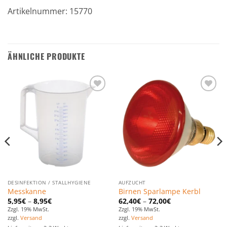
Artikelnummer: 15770
ÄHNLICHE PRODUKTE
Zu den
Zu den
Favoriten
Favoriten
hinzufügen
hinzufügen
DESINFEKTION / STALLHYGIENE
AUFZUCHT
Messkanne
Birnen Sparlampe Kerbl
5,95
€
–
8,95
€
62,40
€
–
72,00
€
Zzgl. 19% MwSt.
Zzgl. 19% MwSt.
zzgl.
Versand
zzgl.
Versand