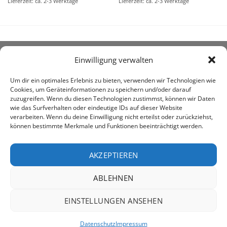
Lieferzeit: ca. 2-3 Werktage
Lieferzeit: ca. 2-3 Werktage
Einwilligung verwalten
ÜBER UNS
Um dir ein optimales Erlebnis zu bieten, verwenden wir Technologien wie
Cookies, um Geräteinformationen zu speichern und/oder darauf
zuzugreifen. Wenn du diesen Technologien zustimmst, können wir Daten
wie das Surfverhalten oder eindeutige IDs auf dieser Website
verarbeiten. Wenn du deine Einwilligung nicht erteilst oder zurückziehst,
können bestimmte Merkmale und Funktionen beeinträchtigt werden.
awe ist heute auf vielen Höfen die 1. Adresse, wenn es
um den Kauf landwirtschaftlicher Bedarfsartikel geht.
AKZEPTIEREN
ABLEHNEN
PayPal
Rechung
EINSTELLUNGEN ANSEHEN
IMPRESSUM
DATENSCHUTZERKLÄRUNG
Datenschutz
Impressum