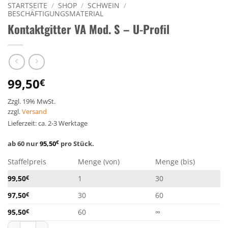
STARTSEITE
/
SHOP
/
SCHWEIN
/
BESCHÄFTIGUNGSMATERIAL
Kontaktgitter VA Mod. S – U-Profil
99,50
€
Zzgl. 19% MwSt.
zzgl.
Versand
Lieferzeit: ca. 2-3 Werktage
ab 60 nur
95,50
€
pro Stück.
Staffelpreis
Menge (von)
Menge (bis)
99,50
€
1
30
97,50
€
30
60
95,50
€
60
∞
Kontaktgitter VA Mod. S - U-Profil Menge