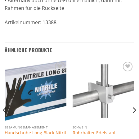
• Alternativ auch ohne U-Profil erhältlich, dann mit
Rahmen für die Rückseite
Artikelnummer: 13388
ÄHNLICHE PRODUKTE
Zu den
Zu den
Favoriten
Favoriten
hinzufügen
hinzufügen
BESAMUNGSMANAGEMENT
SCHWEIN
Handschuhe Long Black Nitril
Rohrhalter Edelstahl