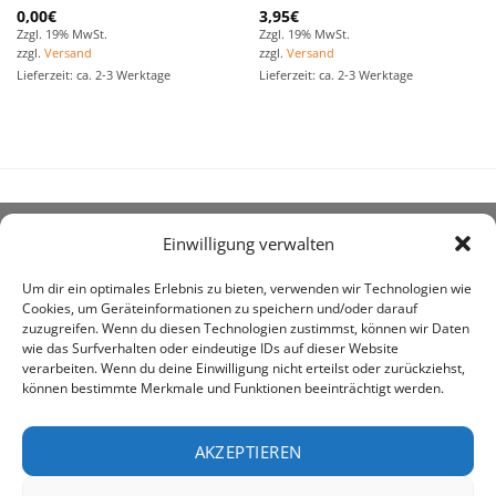
0,00
€
3,95
€
Zzgl. 19% MwSt.
Zzgl. 19% MwSt.
zzgl.
Versand
zzgl.
Versand
Lieferzeit: ca. 2-3 Werktage
Lieferzeit: ca. 2-3 Werktage
Einwilligung verwalten
ÜBER UNS
Um dir ein optimales Erlebnis zu bieten, verwenden wir Technologien wie
Cookies, um Geräteinformationen zu speichern und/oder darauf
zuzugreifen. Wenn du diesen Technologien zustimmst, können wir Daten
wie das Surfverhalten oder eindeutige IDs auf dieser Website
verarbeiten. Wenn du deine Einwilligung nicht erteilst oder zurückziehst,
können bestimmte Merkmale und Funktionen beeinträchtigt werden.
awe ist heute auf vielen Höfen die 1. Adresse, wenn es
um den Kauf landwirtschaftlicher Bedarfsartikel geht.
AKZEPTIEREN