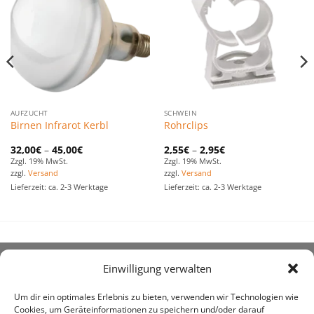
Favoriten
Favoriten
hinzufügen
hinzufügen
AUFZUCHT
SCHWEIN
Birnen Infrarot Kerbl
Rohrclips
32,00
€
–
45,00
€
2,55
€
–
2,95
€
Zzgl. 19% MwSt.
Zzgl. 19% MwSt.
zzgl.
Versand
zzgl.
Versand
Lieferzeit: ca. 2-3 Werktage
Lieferzeit: ca. 2-3 Werktage
Einwilligung verwalten
ÜBER UNS
Um dir ein optimales Erlebnis zu bieten, verwenden wir Technologien wie
Cookies, um Geräteinformationen zu speichern und/oder darauf