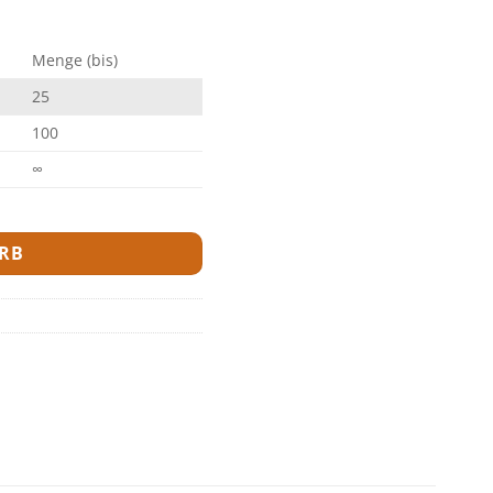
Menge (bis)
25
100
∞
RB