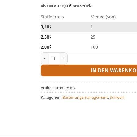
ab 100 nur
2,00
€
pro Stück.
Staffelpreis
Menge (von)
3,10
€
1
2,50
€
25
2,00
€
100
Katheter mit kl. Adapt - VE 20 Stk. Menge
IN DEN WARENKO
Artikelnummer:
K3
Kategorien:
Besamungsmanagement
,
Schwein