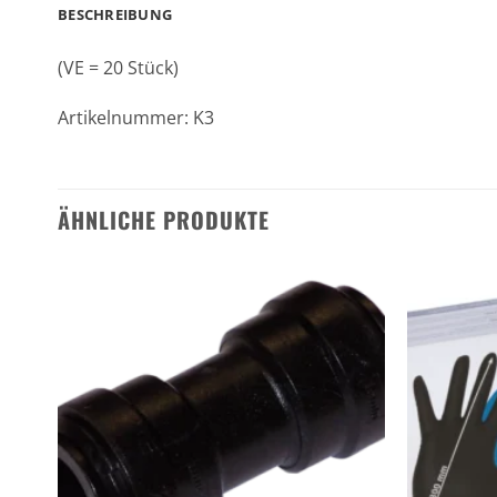
BESCHREIBUNG
(VE = 20 Stück)
Artikelnummer: K3
ÄHNLICHE PRODUKTE
n
Zu den
ten
Favoriten
gen
hinzufügen