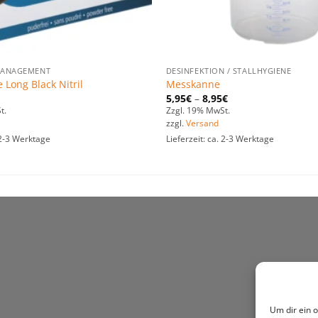
ANAGEMENT
DESINFEKTION / STALLHYGIENE
Long Black Nitril
Messkanne
5,95
€
–
8,95
€
t.
Zzgl. 19% MwSt.
zzgl.
Versand
. 2-3 Werktage
Lieferzeit: ca. 2-3 Werktage
Um dir ein 