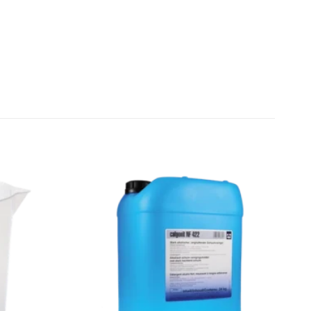
Zu den
Zu den
Favoriten
Favoriten
hinzufügen
hinzufügen