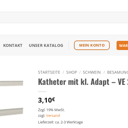
KONTAKT
UNSER KATALOG
MEIN KONTO
WAR
STARTSEITE
/
SHOP
/
SCHWEIN
/
BESAMUN
Katheter mit kl. Adapt – VE 
Zu den
Favoriten
hinzufügen
3,10
€
Zzgl. 19% MwSt.
zzgl.
Versand
Lieferzeit: ca. 2-3 Werktage