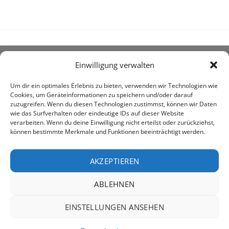
Einwilligung verwalten
ÜBER UNS
Um dir ein optimales Erlebnis zu bieten, verwenden wir Technologien wie
Cookies, um Geräteinformationen zu speichern und/oder darauf
zuzugreifen. Wenn du diesen Technologien zustimmst, können wir Daten
wie das Surfverhalten oder eindeutige IDs auf dieser Website
verarbeiten. Wenn du deine Einwilligung nicht erteilst oder zurückziehst,
können bestimmte Merkmale und Funktionen beeinträchtigt werden.
awe ist heute auf vielen Höfen die 1. Adresse, wenn es
um den Kauf landwirtschaftlicher Bedarfsartikel geht.
AKZEPTIEREN
ABLEHNEN
PayPal
Rechung
EINSTELLUNGEN ANSEHEN
IMPRESSUM
DATENSCHUTZERKLÄRUNG