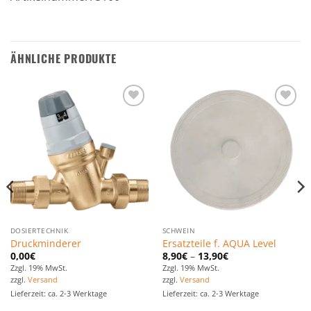
ÄHNLICHE PRODUKTE
Zu den
Zu den
Favoriten
Favoriten
hinzufügen
hinzufügen
DOSIERTECHNIK
SCHWEIN
Druckminderer
Ersatzteile f. AQUA Level
0,00
€
8,90
€
–
13,90
€
Zzgl. 19% MwSt.
Zzgl. 19% MwSt.
zzgl.
Versand
zzgl.
Versand
Lieferzeit: ca. 2-3 Werktage
Lieferzeit: ca. 2-3 Werktage