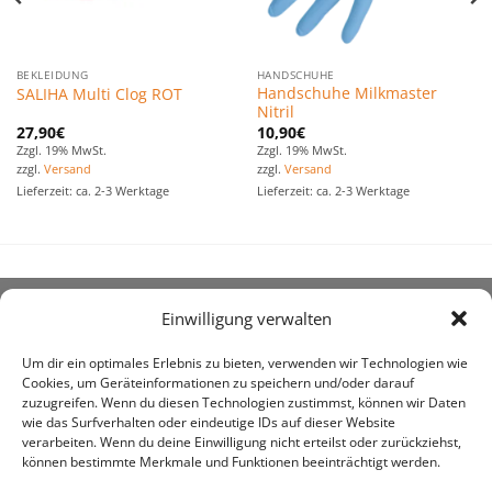
BEKLEIDUNG
HANDSCHUHE
Handschuhe Milkmaster
SALIHA Multi Clog ROT
Nitril
27,90
€
10,90
€
Zzgl. 19% MwSt.
Zzgl. 19% MwSt.
zzgl.
Versand
zzgl.
Versand
Lieferzeit: ca. 2-3 Werktage
Lieferzeit: ca. 2-3 Werktage
Einwilligung verwalten
ÜBER UNS
Um dir ein optimales Erlebnis zu bieten, verwenden wir Technologien wie
Cookies, um Geräteinformationen zu speichern und/oder darauf
zuzugreifen. Wenn du diesen Technologien zustimmst, können wir Daten
wie das Surfverhalten oder eindeutige IDs auf dieser Website
verarbeiten. Wenn du deine Einwilligung nicht erteilst oder zurückziehst,
können bestimmte Merkmale und Funktionen beeinträchtigt werden.
awe ist heute auf vielen Höfen die 1. Adresse, wenn es