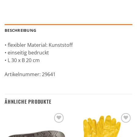
BESCHREIBUNG
• flexibler Material: Kunststoff
• einseitig bedruckt
• L 30 x B 20 cm
Artikelnummer: 29641
ÄHNLICHE PRODUKTE
Zu den
Zu den
Favoriten
Favoriten
hinzufügen
hinzufügen