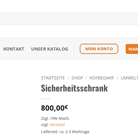
KONTAKT
UNSER KATALOG
MEIN KONTO
WAR
STARTSEITE
/
SHOP
/
HOFBEDARF
/
UMWELT
Sicherheitsschrank
Zu den
Favoriten
hinzufügen
800,00
€
Zzgl. 19% MwSt.
zzgl.
Versand
Lieferzeit: ca. 2-3 Werktage