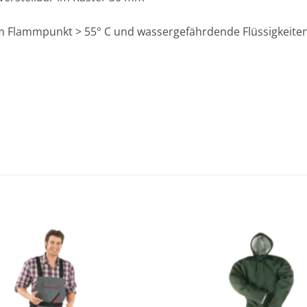
em Flammpunkt > 55° C und wassergefährdende Flüssigkeite
Zu den
Favoriten
hinzufügen