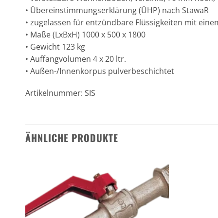
• Übereinstimmungserklärung (ÜHP) nach StawaR
• zugelassen für entzündbare Flüssigkeiten mit ein
• Maße (LxBxH) 1000 x 500 x 1800
• Gewicht 123 kg
• Auffangvolumen 4 x 20 ltr.
• Außen-/Innenkorpus pulverbeschichtet
Artikelnummer: SIS
ÄHNLICHE PRODUKTE
n
Zu den
ten
Favoriten
gen
hinzufügen