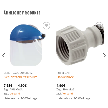
ÄHNLICHE PRODUKTE
Zu den
Zu den
Favoriten
Favoriten
hinzufügen
hinzufügen
GEHÖR-/AUGENSCHUTZ
HOFBEDARF
Gesichtschutzschirm
Hahnstück
7,95
€
–
14,90
€
4,90
€
Zzgl. 19% MwSt.
Zzgl. 19% MwSt.
zzgl.
Versand
zzgl.
Versand
Lieferzeit: ca. 2-3 Werktage
Lieferzeit: ca. 2-3 Werktage