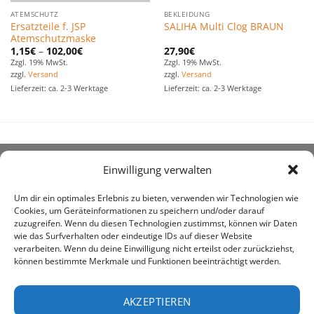
ATEMSCHUTZ
BEKLEIDUNG
Ersatzteile f. JSP
SALIHA Multi Clog BRAUN
Atemschutzmaske
1,15
€
–
102,00
€
27,90
€
Zzgl. 19% MwSt.
Zzgl. 19% MwSt.
zzgl.
Versand
zzgl.
Versand
Lieferzeit: ca. 2-3 Werktage
Lieferzeit: ca. 2-3 Werktage
Einwilligung verwalten
ÜBER UNS
Um dir ein optimales Erlebnis zu bieten, verwenden wir Technologien wie
Cookies, um Geräteinformationen zu speichern und/oder darauf
zuzugreifen. Wenn du diesen Technologien zustimmst, können wir Daten
wie das Surfverhalten oder eindeutige IDs auf dieser Website
verarbeiten. Wenn du deine Einwilligung nicht erteilst oder zurückziehst,
können bestimmte Merkmale und Funktionen beeinträchtigt werden.
awe ist heute auf vielen Höfen die 1. Adresse, wenn es
um den Kauf landwirtschaftlicher Bedarfsartikel geht.
AKZEPTIEREN