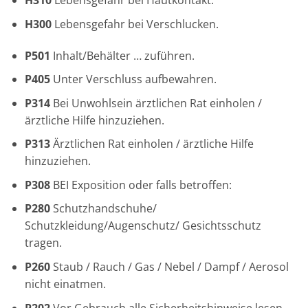
H310
Lebensgefahr bei Hautkontakt.
H300
Lebensgefahr bei Verschlucken.
P501
Inhalt/Behälter … zuführen.
P405
Unter Verschluss aufbewahren.
P314
Bei Unwohlsein ärztlichen Rat einholen /
ärztliche Hilfe hinzuziehen.
P313
Ärztlichen Rat einholen / ärztliche Hilfe
hinzuziehen.
P308
BEI Exposition oder falls betroffen:
P280
Schutzhandschuhe/
Schutzkleidung/Augenschutz/ Gesichtsschutz
tragen.
P260
Staub / Rauch / Gas / Nebel / Dampf / Aerosol
nicht einatmen.
P202
Vor Gebrauch alle Sicherheitshinweise lesen