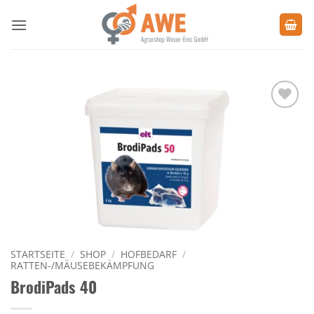
Zum
Inhalt
springen
Zu den
Favoriten
hinzufügen
STARTSEITE
/
SHOP
/
HOFBEDARF
/
RATTEN-/MÄUSEBEKÄMPFUNG
BrodiPads 40