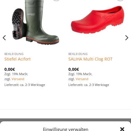
Zu den
Zu den
Favoriten
Favoriten
hinzufügen
hinzufügen
BEKLEIDUNG
BEKLEIDUNG
Stiefel Acifort
SALIHA Multi Clog ROT
0,00
€
0,00
€
Zzgl. 19% MwSt.
Zzgl. 19% MwSt.
zzgl.
Versand
zzgl.
Versand
Lieferzeit: ca. 2-3 Werktage
Lieferzeit: ca. 2-3 Werktage
Einwilligung verwalten
ÜBER UNS