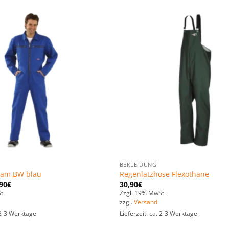
Zu den
Favoriten
hinzufügen
BEKLEIDUNG
nam BW blau
Regenlatzhose Flexothane
90
€
30,90
€
t.
Zzgl. 19% MwSt.
zzgl.
Versand
. 2-3 Werktage
Lieferzeit: ca. 2-3 Werktage