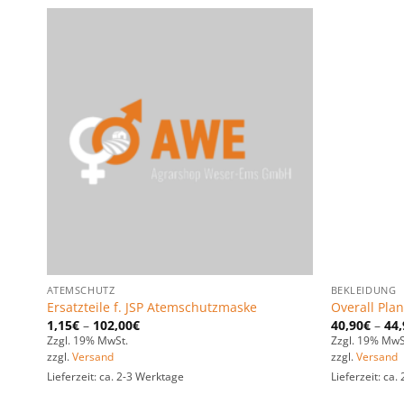
n
Zu den
ten
Favoriten
gen
hinzufügen
ATEMSCHUTZ
BEKLEIDUNG
Ersatzteile f. JSP Atemschutzmaske
Overall Pla
1,15
€
–
102,00
€
40,90
€
–
44,
Zzgl. 19% MwSt.
Zzgl. 19% MwS
zzgl.
Versand
zzgl.
Versand
Lieferzeit: ca. 2-3 Werktage
Lieferzeit: ca