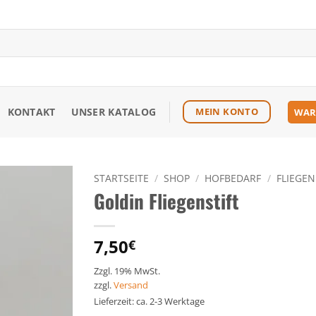
KONTAKT
UNSER KATALOG
MEIN KONTO
WAR
STARTSEITE
/
SHOP
/
HOFBEDARF
/
FLIEGE
Goldin Fliegenstift
Zu den
Favoriten
hinzufügen
7,50
€
Zzgl. 19% MwSt.
zzgl.
Versand
Lieferzeit: ca. 2-3 Werktage