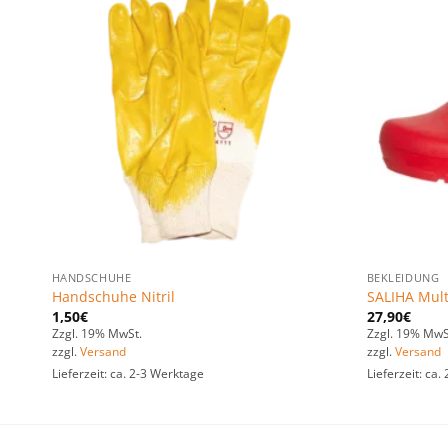
n
Zu den
ten
Favoriten
gen
hinzufügen
HANDSCHUHE
BEKLEIDUNG
Handschuhe Nitril
SALIHA Mult
1,50
€
27,90
€
Zzgl. 19% MwSt.
Zzgl. 19% MwS
zzgl.
Versand
zzgl.
Versand
Lieferzeit: ca. 2-3 Werktage
Lieferzeit: ca