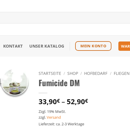
KONTAKT
UNSER KATALOG
MEIN KONTO
WAR
STARTSEITE
/
SHOP
/
HOFBEDARF
/
FLIEGE
Fumicide DM
Zu den
Favoriten
hinzufügen
33,90
–
52,90
€
€
Zzgl. 19% MwSt.
zzgl.
Versand
Lieferzeit: ca. 2-3 Werktage