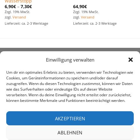
Wasserstopp
6,90
€
–
7,30
€
64,90
€
Zzgl. 19% MwSt.
Zzgl. 19% MwSt.
zzgl.
Versand
zzgl.
Versand
Lieferzeit: ca. 2-3 Werktage
Lieferzeit: ca. 2-3 Werktage
Einwilligung verwalten
ÜBER UNS
Um dir ein optimales Erlebnis zu bieten, verwenden wir Technologien wie
Cookies, um Geräteinformationen zu speichern und/oder darauf
zuzugreifen. Wenn du diesen Technologien zustimmst, können wir Daten
wie das Surfverhalten oder eindeutige IDs auf dieser Website
verarbeiten. Wenn du deine Einwilligung nicht erteilst oder zurückziehst,
können bestimmte Merkmale und Funktionen beeinträchtigt werden.
awe ist heute auf vielen Höfen die 1. Adresse, wenn es
um den Kauf landwirtschaftlicher Bedarfsartikel geht.
AKZEPTIEREN
ABLEHNEN