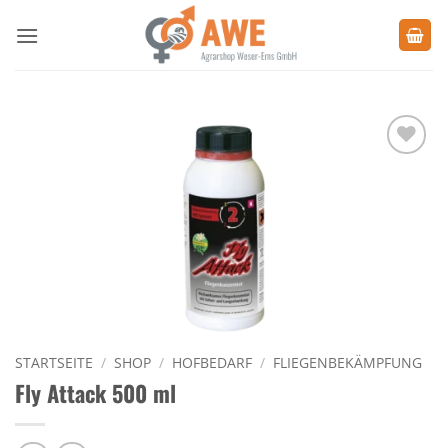
Zum
Inhalt
springen
Zu den
Favoriten
hinzufügen
STARTSEITE
/
SHOP
/
HOFBEDARF
/
FLIEGENBEKÄMPFUNG
Fly Attack 500 ml