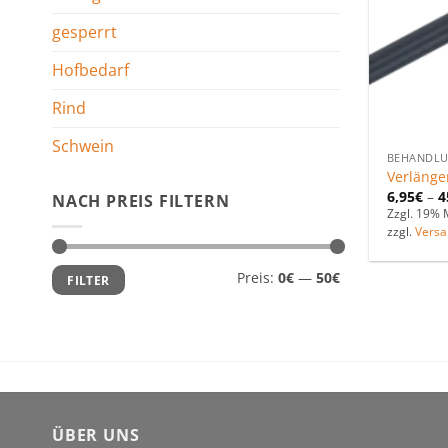
gesperrt
Hofbedarf
Rind
Schwein
BEHANDL
Verlänge
6,95
€
–
4
NACH PREIS FILTERN
Zzgl. 19% 
zzgl.
Versa
Min.
Max.
Preis:
0€
—
50€
FILTER
Preis
Preis
ÜBER UNS