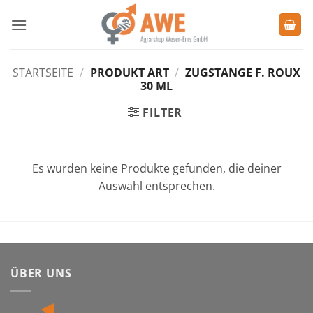
Zum
Inhalt
springen
STARTSEITE
/
PRODUKT ART
/
ZUGSTANGE F. ROUX
30 ML
FILTER
Es wurden keine Produkte gefunden, die deiner
Auswahl entsprechen.
ÜBER UNS