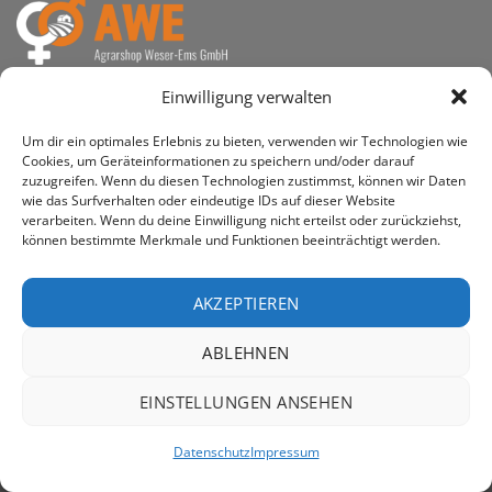
awe ist heute auf vielen Höfen die 1. Adresse, wenn es
Einwilligung verwalten
um den Kauf landwirtschaftlicher Bedarfsartikel geht.
Um dir ein optimales Erlebnis zu bieten, verwenden wir Technologien wie
Cookies, um Geräteinformationen zu speichern und/oder darauf
zuzugreifen. Wenn du diesen Technologien zustimmst, können wir Daten
wie das Surfverhalten oder eindeutige IDs auf dieser Website
verarbeiten. Wenn du deine Einwilligung nicht erteilst oder zurückziehst,
PayPal
Rechung
können bestimmte Merkmale und Funktionen beeinträchtigt werden.
IMPRESSUM
DATENSCHUTZERKLÄRUNG
Copyright 2026 ©
AWE - Agrarshop Weser-Ems GmbH
AKZEPTIEREN
ABLEHNEN
EINSTELLUNGEN ANSEHEN
Datenschutz
Impressum