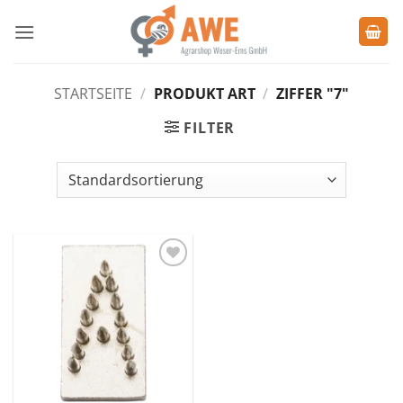
Zum
Inhalt
springen
STARTSEITE
/
PRODUKT ART
/
ZIFFER "7"
FILTER
Zu den
Favoriten
hinzufügen