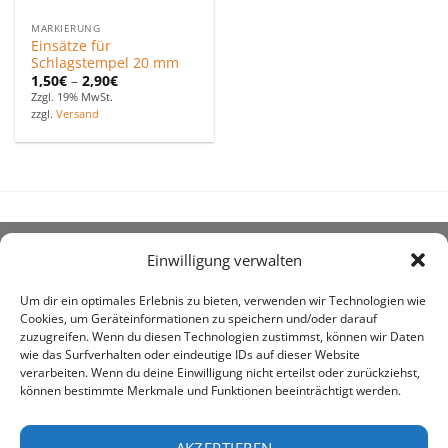
MARKIERUNG
Einsätze für
Schlagstempel 20 mm
1,50
€
–
2,90
€
Zzgl. 19% MwSt.
zzgl.
Versand
Einwilligung verwalten
ÜBER UNS
Um dir ein optimales Erlebnis zu bieten, verwenden wir Technologien wie
Cookies, um Geräteinformationen zu speichern und/oder darauf
zuzugreifen. Wenn du diesen Technologien zustimmst, können wir Daten
wie das Surfverhalten oder eindeutige IDs auf dieser Website
verarbeiten. Wenn du deine Einwilligung nicht erteilst oder zurückziehst,
können bestimmte Merkmale und Funktionen beeinträchtigt werden.
awe ist heute auf vielen Höfen die 1. Adresse, wenn es
um den Kauf landwirtschaftlicher Bedarfsartikel geht.
AKZEPTIEREN