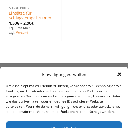
MARKIERUNG
Einsätze für
Schlagstempel 20 mm
1,50
€
–
2,90
€
Zzgl. 19% MwSt.
zzgl.
Versand
Einwilligung verwalten
ÜBER UNS
Um dir ein optimales Erlebnis zu bieten, verwenden wir Technologien wie
Cookies, um Geräteinformationen zu speichern und/oder darauf
zuzugreifen. Wenn du diesen Technologien zustimmst, können wir Daten
wie das Surfverhalten oder eindeutige IDs auf dieser Website
verarbeiten. Wenn du deine Einwilligung nicht erteilst oder zurückziehst,
können bestimmte Merkmale und Funktionen beeinträchtigt werden.
awe ist heute auf vielen Höfen die 1. Adresse, wenn es
um den Kauf landwirtschaftlicher Bedarfsartikel geht.
AKZEPTIEREN