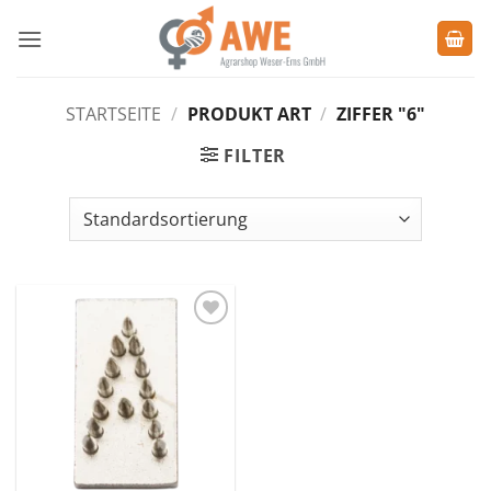
Zum
Inhalt
springen
STARTSEITE
/
PRODUKT ART
/
ZIFFER "6"
FILTER
Zu den
Favoriten
hinzufügen