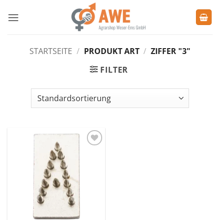
Zum
Inhalt
springen
STARTSEITE
/
PRODUKT ART
/
ZIFFER "3"
FILTER
Zu den
Favoriten
hinzufügen