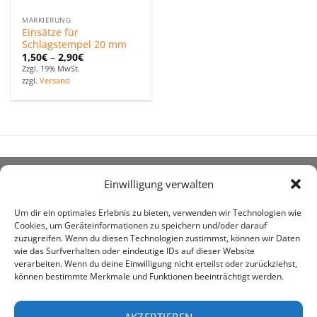
MARKIERUNG
Einsätze für
Schlagstempel 20 mm
1,50
€
–
2,90
€
Zzgl. 19% MwSt.
zzgl.
Versand
Einwilligung verwalten
ÜBER UNS
Um dir ein optimales Erlebnis zu bieten, verwenden wir Technologien wie
Cookies, um Geräteinformationen zu speichern und/oder darauf
zuzugreifen. Wenn du diesen Technologien zustimmst, können wir Daten
wie das Surfverhalten oder eindeutige IDs auf dieser Website
verarbeiten. Wenn du deine Einwilligung nicht erteilst oder zurückziehst,
können bestimmte Merkmale und Funktionen beeinträchtigt werden.
awe ist heute auf vielen Höfen die 1. Adresse, wenn es
um den Kauf landwirtschaftlicher Bedarfsartikel geht.
AKZEPTIEREN