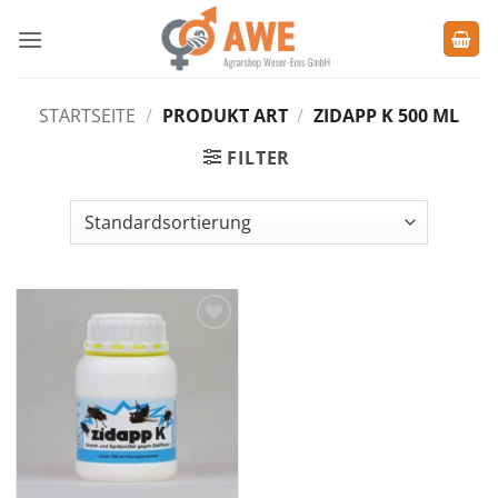
Zum
Inhalt
springen
STARTSEITE
/
PRODUKT ART
/
ZIDAPP K 500 ML
FILTER
Zu den
Favoriten
hinzufügen