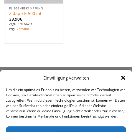
FLIEGENBEKÄMPFUNG
Zidapp K 500 ml
33,90
€
Zzgl. 19% MwSt.
zzgl.
Versand
Einwilligung verwalten
ÜBER UNS
Um dir ein optimales Erlebnis zu bieten, verwenden wir Technologien wie
Cookies, um Geräteinformationen zu speichern und/oder darauf
zuzugreifen. Wenn du diesen Technologien zustimmst, können wir Daten
wie das Surfverhalten oder eindeutige IDs auf dieser Website
verarbeiten. Wenn du deine Einwilligung nicht erteilst oder zurückziehst,
können bestimmte Merkmale und Funktionen beeinträchtigt werden.
awe ist heute auf vielen Höfen die 1. Adresse, wenn es
um den Kauf landwirtschaftlicher Bedarfsartikel geht.