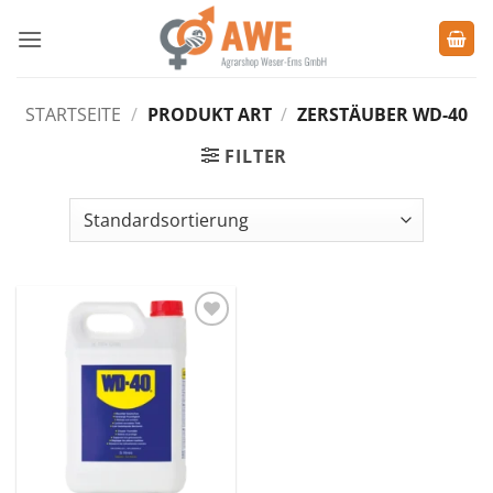
Zum
Inhalt
springen
STARTSEITE
/
PRODUKT ART
/
ZERSTÄUBER WD-40
FILTER
Zu den
Favoriten
hinzufügen