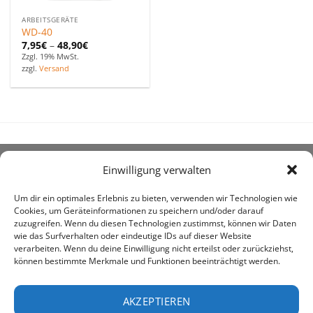
ARBEITSGERÄTE
WD-40
7,95
€
–
48,90
€
Zzgl. 19% MwSt.
zzgl.
Versand
Einwilligung verwalten
ÜBER UNS
Um dir ein optimales Erlebnis zu bieten, verwenden wir Technologien wie
Cookies, um Geräteinformationen zu speichern und/oder darauf
zuzugreifen. Wenn du diesen Technologien zustimmst, können wir Daten
wie das Surfverhalten oder eindeutige IDs auf dieser Website
verarbeiten. Wenn du deine Einwilligung nicht erteilst oder zurückziehst,
können bestimmte Merkmale und Funktionen beeinträchtigt werden.
awe ist heute auf vielen Höfen die 1. Adresse, wenn es
um den Kauf landwirtschaftlicher Bedarfsartikel geht.
AKZEPTIEREN