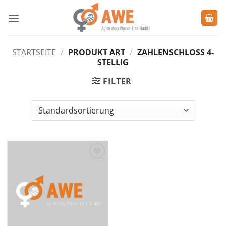
Zum
Inhalt
springen
STARTSEITE
/
PRODUKT ART
/
ZAHLENSCHLOSS 4-
STELLIG
FILTER
Zu den
Favoriten
hinzufügen