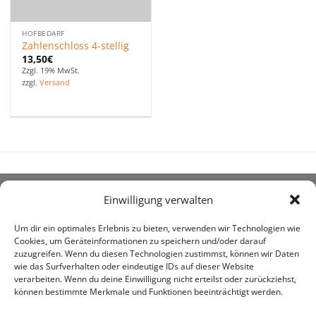
HOFBEDARF
Zahlenschloss 4-stellig
13,50
€
Zzgl. 19% MwSt.
zzgl.
Versand
Einwilligung verwalten
ÜBER UNS
Um dir ein optimales Erlebnis zu bieten, verwenden wir Technologien wie
Cookies, um Geräteinformationen zu speichern und/oder darauf
zuzugreifen. Wenn du diesen Technologien zustimmst, können wir Daten
wie das Surfverhalten oder eindeutige IDs auf dieser Website
verarbeiten. Wenn du deine Einwilligung nicht erteilst oder zurückziehst,
können bestimmte Merkmale und Funktionen beeinträchtigt werden.
awe ist heute auf vielen Höfen die 1. Adresse, wenn es