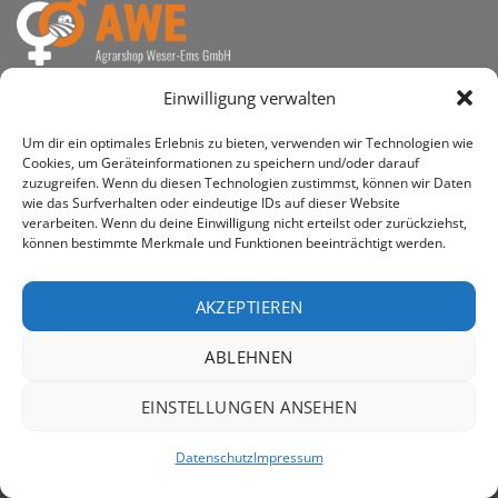
awe ist heute auf vielen Höfen die 1. Adresse, wenn es
Einwilligung verwalten
um den Kauf landwirtschaftlicher Bedarfsartikel geht.
Um dir ein optimales Erlebnis zu bieten, verwenden wir Technologien wie
Cookies, um Geräteinformationen zu speichern und/oder darauf
zuzugreifen. Wenn du diesen Technologien zustimmst, können wir Daten
wie das Surfverhalten oder eindeutige IDs auf dieser Website
verarbeiten. Wenn du deine Einwilligung nicht erteilst oder zurückziehst,
PayPal
Rechung
können bestimmte Merkmale und Funktionen beeinträchtigt werden.
IMPRESSUM
DATENSCHUTZERKLÄRUNG
Copyright 2026 ©
AWE - Agrarshop Weser-Ems GmbH
AKZEPTIEREN
ABLEHNEN
EINSTELLUNGEN ANSEHEN
Datenschutz
Impressum