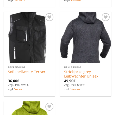
Zu den
Zu den
Favoriten
Favoriten
hinzufügen
hinzufügen
BEKLEIDUNG
BEKLEIDUNG
Strickjacke grey
Softshellweste Terrax
LeibWächter Unisex
36,00
€
49,90
€
Zzgl. 19% MwSt.
Zzgl. 19% MwSt.
zzgl.
Versand
zzgl.
Versand
Zu den