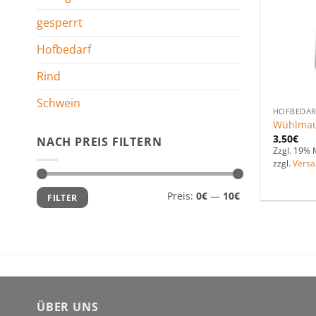
gesperrt
Hofbedarf
Rind
Schwein
HOFBEDAR
Wühlmau
3,50
€
NACH PREIS FILTERN
Zzgl. 19% 
zzgl.
Versa
Min.
Max.
Preis:
0€
—
10€
FILTER
Preis
Preis
ÜBER UNS