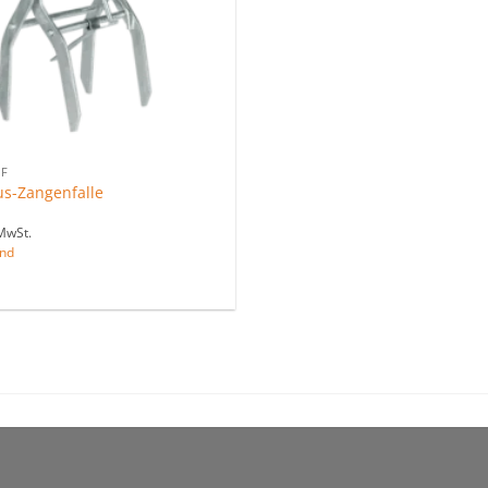
F
s-Zangenfalle
MwSt.
nd