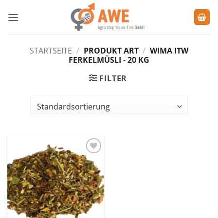
Zum
Inhalt
springen
STARTSEITE
/
PRODUKT ART
/
WIMA ITW
FERKELMÜSLI - 20 KG
FILTER
Zu den
Favoriten
hinzufügen